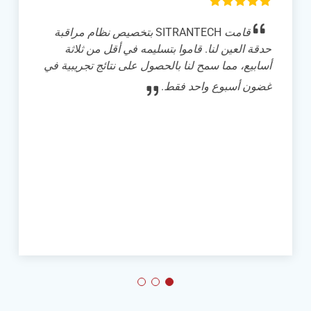
لقد نجحنا في دمج نظام تثبيت الرأس من
SITRANTECH مع جهاز المشي للفئران (إصدار
القرص) في تجارب التصوير ثنائي الفوتون في
الجسم الحي مع الفئران المستيقظة. النظام سهل
الاستخدام، مما يسمح بتركيب وفك الفئران بسرعة
وسهولة، مما أدى إلى تحسين كفاءتنا التجريبية
بشكل كبير.