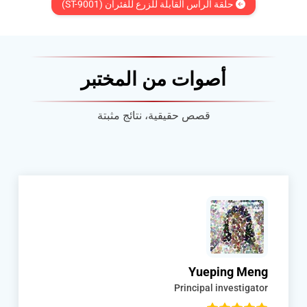
حلقة الرأس القابلة للزرع للفئران (ST-9001)
أصوات من المختبر
قصص حقيقية، نتائج مثبتة
Xiaoke Qiao
Phd studuent