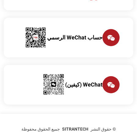
حساب WeChat الرسمي
WeChat (كيفين)
©
حقوق النشر
SITRANTECH
جميع الحقوق محفوظة