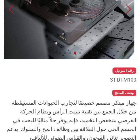
رقم الموديل
ST-DTM100
وصف المنتج
جهاز مبتكر مصمم خصيصًا لتجارب الحيوانات المستيقظة.
من خلال الجمع بين تقنية تثبيت الرأس ونظام الحركة
القرصي منخفض التخميد، فإنه يوفر حلاً مثاليًا للبحث في
الجسم الحي حول العلاقة بين وظائف المخ والسلوك. يدعم
التصوير ثنائي الفوتون، والقياس الضوئي للألياف،