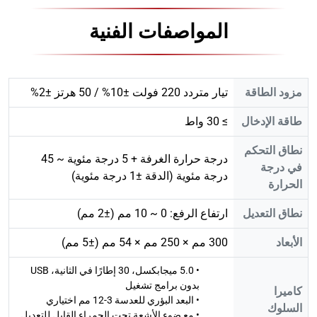
المواصفات الفنية
مزود الطاقة
تيار متردد 220 فولت ±10% / 50 هرتز ±2%
طاقة الإدخال
≥ 30 واط
نطاق التحكم
درجة حرارة الغرفة + 5 درجة مئوية ~ 45
في درجة
درجة مئوية (الدقة ±1 درجة مئوية)
الحرارة
نطاق التعديل
ارتفاع الرفع: 0 ~ 10 مم (±2 مم)
الأبعاد
300 مم × 250 مم × 54 مم (±5 مم)
• 5.0 ميجابكسل، 30 إطارًا في الثانية، USB
بدون برامج تشغيل
كاميرا
• البعد البؤري للعدسة 3-12 مم اختياري
السلوك
• مع ضوء الأشعة تحت الحمراء القابل للتعديل