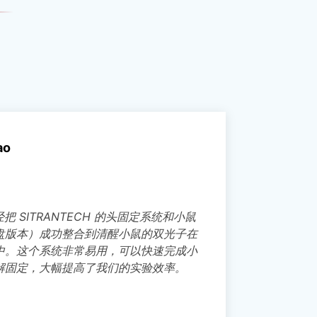
Donghan Mo
Research associate
SITRANTECH 为我们定制了一套基于激光的小鼠
足趾疼痛刺激系统，并与他们的传送带式小鼠跑步机
无缝配合，接入我们的双光子成像平台。我们现在可
以清楚观察到体感皮层神经元在足趾刺激后出现的钙
信号波动。