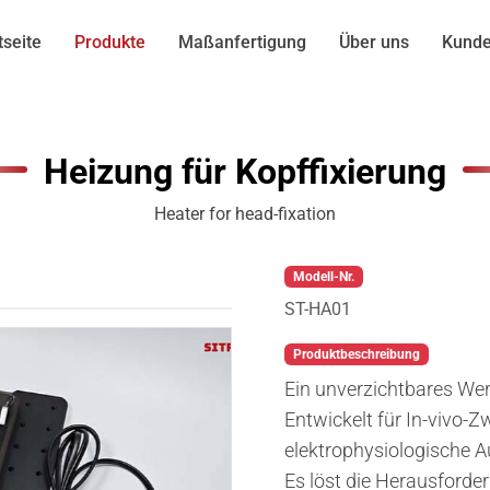
tseite
Produkte
Maßanfertigung
Über uns
Kunde
Heizung für Kopffixierung
Heater for head-fixation
Modell-Nr.
ST-HA01
Produktbeschreibung
Ein unverzichtbares Wer
Entwickelt für In-vivo-
elektrophysiologische 
Es löst die Herausforde