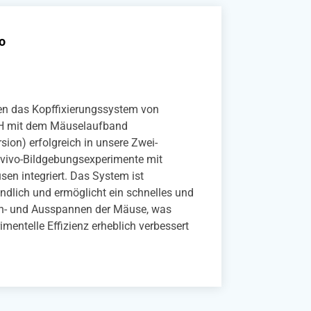
an Mo
 associate
ANTECH hat ein laserbasiertes
hmerz-Stimulationssystem für Mäuse
neidert, das nahtlos mit ihrem Band-
ufband in unserem Zwei-Photonen-
ungsaufbau zusammenarbeitet. Wir können
lich Kalziumoszillationen in Neuronen
b des sensorischen Kortex beobachten, die
phere Zehenstimulation reagieren.