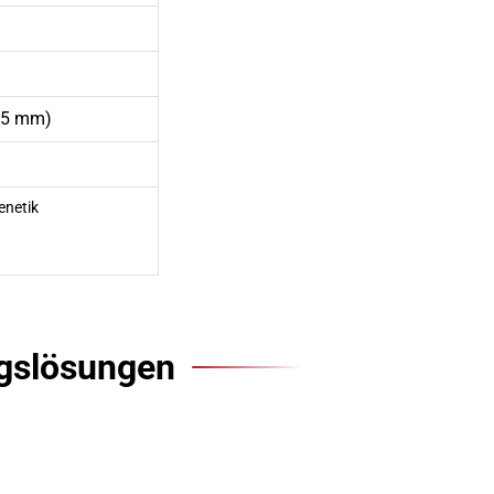
25 mm)
enetik
ngslösungen