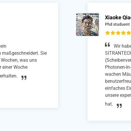
Dongh
Research
ixierungssystem von
SITR
uselaufband
Zehensc
eich in unsere Zwei-
maßgesch
ungsexperimente mit
Mäusela
. Das System ist
Bildgeb
möglicht ein schnelles und
nun deut
pannen der Mäuse, was
innerhal
zienz erheblich verbessert
auf peri