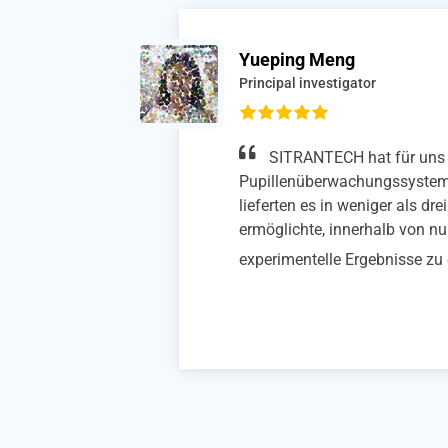
Xiaoke Qiao
Phd studuent
Wir haben das Kopff
dert. Sie
SITRANTECH mit dem Mä
s uns
(Scheibenversion) erfolgr
e
Photonen-In-vivo-Bildgeb
wachen Mäusen integriert
benutzerfreundlich und er
einfaches Ein- und Auss
unsere experimentelle Effi
hat.