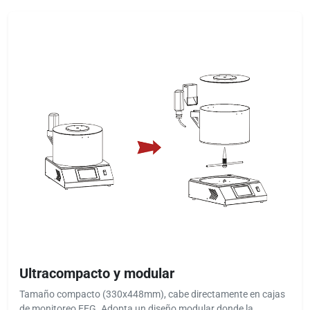
Ultracompacto y modular
Tamaño compacto (330x448mm), cabe directamente en cajas
de monitoreo EEG. Adopta un diseño modular donde la