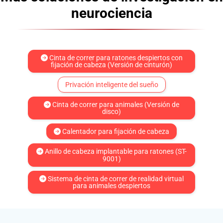
neurociencia
Cinta de correr para ratones despiertos con
fijación de cabeza (Versión de cinturón)
Privación inteligente del sueño
Cinta de correr para animales (Versión de
disco)
Calentador para fijación de cabeza
Anillo de cabeza implantable para ratones (ST-
9001)
Sistema de cinta de correr de realidad virtual
para animales despiertos