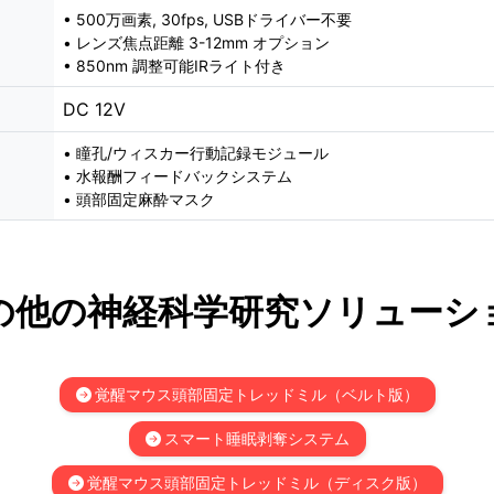
• 500万画素, 30fps, USBドライバー不要
• レンズ焦点距離 3-12mm オプション
• 850nm 調整可能IRライト付き
DC 12V
• 瞳孔/ウィスカー行動記録モジュール
• 水報酬フィードバックシステム
• 頭部固定麻酔マスク
の他の神経科学研究ソリューシ
覚醒マウス頭部固定トレッドミル（ベルト版）
スマート睡眠剥奪システム
覚醒マウス頭部固定トレッドミル（ディスク版）