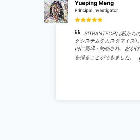
ng Meng
 investigator
TRANTECHは私たちのために瞳孔モニタリン
テムをカスタマイズしてくれました。3週間以
成・納品され、おかげで1週間以内に実験結果
ことができました。