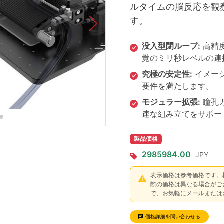
ルタイムの脳反応を観
す。
没入型閉ループ:
高精度
覚のミリ秒レベルの連
究極の安定性:
イメージ
要件を満たします。
モジュラー拡張:
瞳孔
速な組み立てをサポー
製品価格
2985984.00
JPY
表示価格は参考価格です。
際の価格は異なる場合がご
で、お気軽にメールまたは
価格詳細を問い合わせる