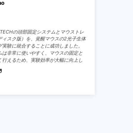
Donghan Mo
Research associate
SITRANTECHは、レーザーベ
疼痛刺激システムをカスタマイズし
これは彼らのベルト式マウストレッ
レスに連携し、私たちの2光子イメ
フォームに統合されています。現在
応する体性感覚野ニューロンのカル
動を明確に観察できています。