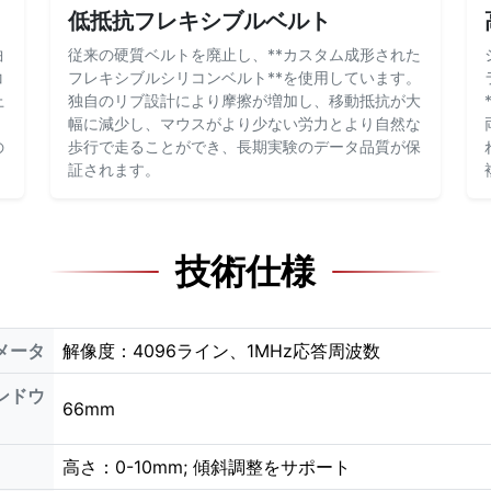
低抵抗フレキシブルベルト
曲
従来の硬質ベルトを廃止し、**カスタム成形された
コ
フレキシブルシリコンベルト**を使用しています。
上
独自のリブ設計により摩擦が増加し、移動抵抗が大
幅に減少し、マウスがより少ない労力とより自然な
の
歩行で走ることができ、長期実験のデータ品質が保
証されます。
技術仕様
メータ
解像度：4096ライン、1MHz応答周波数
ンドウ
66mm
高さ：0-10mm; 傾斜調整をサポート