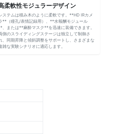
高柔軟性モジュラーデザイン
システムは積み木のように柔軟です。**HD IRカメ
ラ**（瞳孔/表情記録用）、**水報酬モジュール
**、または**麻酔マスク**を迅速に装備できます。
両側のスライディングステージは独立して制御さ
れ、同期昇降と傾斜調整をサポートし、さまざまな
複雑な実験シナリオに適応します。