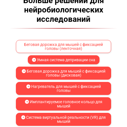
Больше решений для
нейробиологических
исследований
Беговая дорожка для мышей с фиксацией
головы (ленточная)
Умная система депривации сна
Беговая дорожка для мышей с фиксацией
головы (дисковая)
Нагреватель для мышей с фиксацией
головы
Имплантируемое головное кольцо для
мышей
Система виртуальной реальности (VR) для
мышей